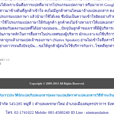
ม่ได้เพราะนั่นคือการแปลที่มาจากโปรแกรมแปลภาษา หรือมาจาก Goog
ล่าวมาข้างต้นที่ลูกค้าเข้าใจ คงไม่มีลูกค้าท่านไหนมาจ้างแปลเอกสาร
ปรแกรมแปลภาษา แล้วนำมาใช้ได้เลย ซึ่งนั่นเป็นความเข้าใจผิดอย่างร
ราใช้โปรแกรมแปลภาษาให้กับลูกค้า ลูกค้าคงไม่จ้างทางเราให้แปลเอกส
ื่นชมกับผลงานแปลที่ได้อย่างแน่นอน....ปัจจุบันลูกค้าของเราที่มีผู้บริหา
ป็นภาษาหลักในการสื่อสารในประเทศของผู้บริหาร มักจะเจาะจงใช้บริก
าคาถูกแล้วงานแปลเจ้าของภาษา (Native Speaker) อ่านไม่เข้าใจสื่อสารไม
ย่างถาวรจนถึงปัจจุบัน....ขอให้ลูกค้าผู้สนใจใช้บริการกับเรา..โชคดีทุกท่า
หน้า 1/1
1
Copyright © 2009-2015 All Rights Reserved.
|
|
กับเรา
ประวัตินักแปล
|
รับปลเอกสาร
ผลงานแปล
|
อัตราค่าแปลเอกสาร
|
วิธีชำระเงิน
 จำกัด 545/285 หมู่ที่ 1 ตำบลแพรกษาใหม่ อำเภอเมืองสมุทรปราการ จั
โทร. 02-1741022 Mobile: 081-4580240 ID Line : pimtranslation