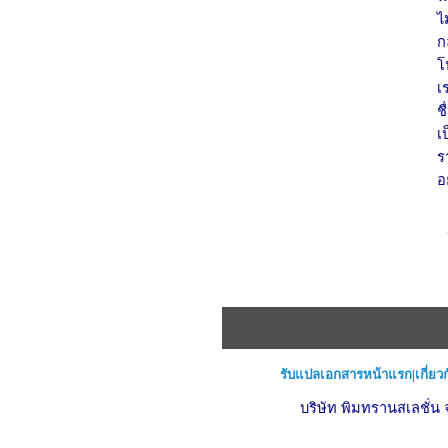
ไ
ก
โ
เ
ช
เ
ร
อ
รับแปลเอกสารหน้าแรก
|
เกี่ยว
บริษัท พิมทรานสเลชั่น