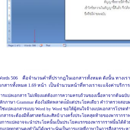
ords 506 คือจำนวนคำที่ปรากฎในเอกสารทั้งหมด ดังนั้น ทางเร
อกสารทั้งหมด 1.69 หน้า เป็นจำนวนหน้าที่ทางเราจะแจ้งค่าบริกา
ารแปลเอกสาร ไม่เพียงแต่ต้องการความครบถ้วนของเนื้อหาจากต้นฉบับ แ
ลักภาษา Grammar ต้องไม่ผิดพลาดแ้ม้แต่ประโยคเดียว คำว่าตรวจสอ
ิใช่แปลเอกสารแบบ Word by Word ขอให้ผู้สนใจจ้างแปลเอกสารโปรดทำ
อกสารจะต้องมีทั้งศาสตร์และศิลป์ บางครั้งประโยคสุดท้ายของพารากราฟน
ึ่งการแปลอาจจะนำประโยคนั้นเป็นประโยคแรกของพารากราฟนั้นได้ด้ว
ักแปลทุกท่านคงทำไม่ได้เพราะนั่นเป็นการแปลที่ภาษาในการสื่อสารระหว