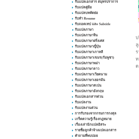
รับแปลเอกสาร สมุทรปราการ
รับแปลคู่มือ
รับแปลบทคัดย่อ
รับทำ Resume
รับถอดเทป และ Subtitle
รับแปลภาษา
รับแปลภาษาจีน
บ
รับแปลภาษาฝรั่งเศส
ล
รับแปลภาษาญี่ปุ่น
ร
รับแปลภาษาเกาหลี
รับแปลภาษาเขมร(กัมพูชา)
ท
รับแปลภาษาพม่า
ต
รับแปลภาษาลาว
รับแปลภาษาเวียดนาม
รับแปลภาษาเยอรมัน
รับแปลภาษาสเปน
รับแปลภาษาอังกฤษ
รับแปลเอกสารด่วน
รับแปลงาน
รับแปลงานด่วน
การรับรองจากกรมการกงสุล
เกร็ดความรู้เรื่องกฎหมาย
เรื่องเล่านักแปลอิสระ
รายชื่อลูกค้าจ้างแปลเอกสาร
คำถามที่พบบ่อย