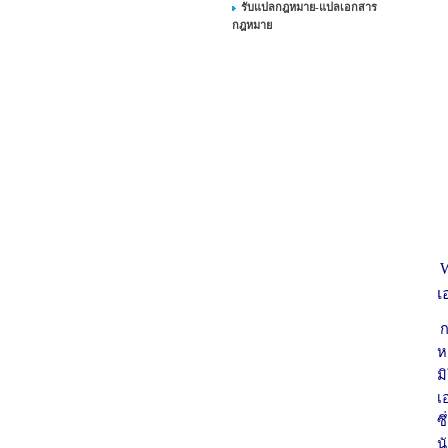
รับแปลกฎหมาย-แปลเอกสาร
กฎหมาย
W
เ
ก
ห
ม
เ
ซ
น